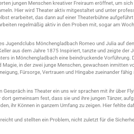
zierten jungen Menschen kreativer Freiraum eröffnet, um sich
ln. Hier wird Theater aktiv mitgestaltet und unter profess
lbst erarbeitet, das dann auf einer Theaterbühne aufgeführt 
arbeiten regelmäßig aktiv in den Proben mit, sogar am Wo
n des Jugendclubs Mönchengladbach Romeo und Julia auf de
Keller aus dem Jahre 1875 Inspiriert, tanzte und zeigte der
eaters in Mönchengladbach eine beindruckende Vorführung. D
nd Magie, in der zwei junge Menschen, gewachsen inmitten 
 Zuneigung, Fürsorge, Vertrauen und Hingabe zueinander fähig
m Gespräch ins Theater ein uns wir sprachen mit ihr über Fly
r dort gemeinsam fest, dass sie und ihre jungen Tänzer, auf
rden, ihr Können in ganzem Umfang zu zeigen. Hier fehlte da
icht und stellten ein Problem, nicht zuletzt für die Sicherhe