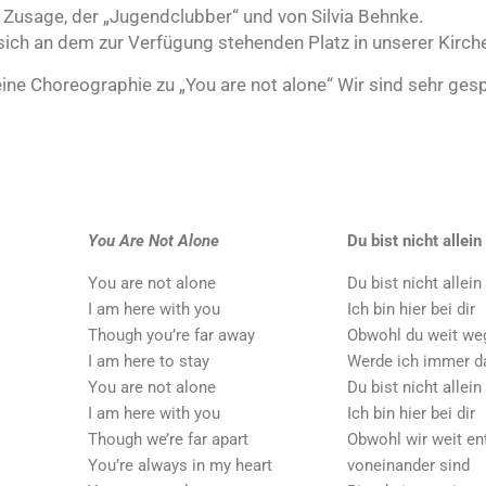
 Zusage, der „Jugendclubber“ und von Silvia Behnke.
ch an dem zur Verfügung stehenden Platz in unserer Kirche 
eine Choreographie zu „You are not alone“ Wir sind sehr ges
You Are Not Alone
Du bist nicht allein
You are not alone
Du bist nicht allein
I am here with you
Ich bin hier bei dir
Though you’re far away
Obwohl du weit weg
I am here to stay
Werde ich immer d
You are not alone
Du bist nicht allein
I am here with you
Ich bin hier bei dir
Though we’re far apart
Obwohl wir weit ent
You’re always in my heart
voneinander sind