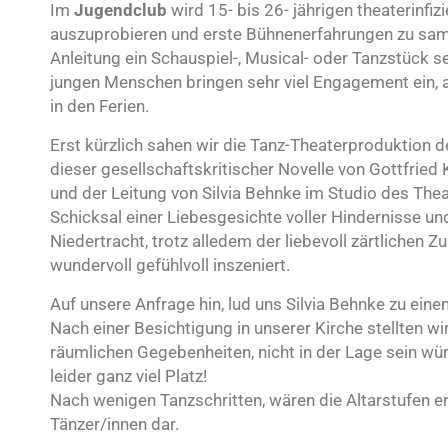
Im
Jugendclub
wird 15- bis 26- jährigen theaterinfi
auszuprobieren und erste Bühnenerfahrungen zu samme
Anleitung ein Schauspiel-, Musical- oder Tanzstück se
jungen Menschen bringen sehr viel Engagement ein, 
in den Ferien.
Erst kürzlich sahen wir die Tanz-Theaterproduktio
dieser gesellschaftskritischer Novelle von Gottfried 
und der Leitung von Silvia Behnke im Studio des Th
Schicksal einer Liebesgesichte voller Hindernisse u
Niedertracht, trotz alledem der liebevoll zärtlichen
wundervoll gefühlvoll inszeniert.
Auf unsere Anfrage hin, lud uns Silvia Behnke zu eine
Nach einer Besichtigung in unserer Kirche stellten wi
räumlichen Gegebenheiten, nicht in der Lage sein wü
leider ganz viel Platz!
Nach wenigen Tanzschritten, wären die Altarstufen erre
Tänzer/innen dar.