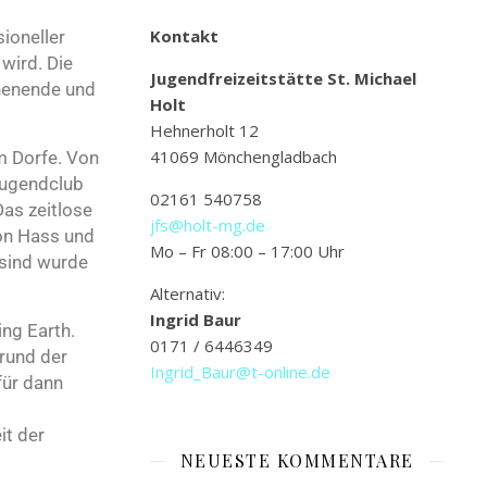
Kontakt
ioneller
wird. Die
Jugendfreizeitstätte St. Michael
chenende und
Holt
Hehnerholt 12
41069 Mönchengladbach
m Dorfe. Von
 Jugendclub
02161 540758
as zeitlose
jfs@holt-mg.de
von Hass und
Mo – Fr 08:00 – 17:00 Uhr
 sind wurde
Alternativ:
Ingrid Baur
ing Earth.
0171 / 6446349
grund der
Ingrid_Baur@t-online.de
für dann
it der
NEUESTE KOMMENTARE