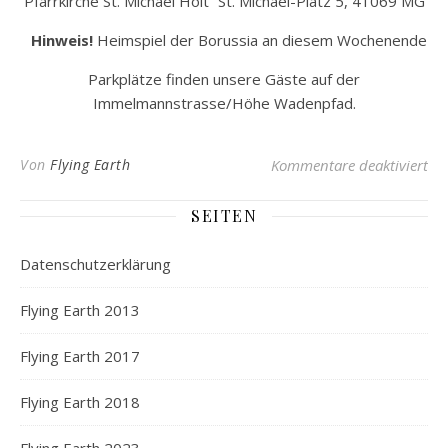
Pfarrkirche St. Michael Holt St. Michael-Platz 5, 41069 MG
Hinweis!
Heimspiel der Borussia an diesem Wochenende
Parkplätze finden unsere Gäste auf der
Immelmannstrasse/Höhe Wadenpfad.
für
Von
Flying Earth
Kommentare deaktiviert
SEITEN
Datenschutzerklärung
Flying Earth 2013
Flying Earth 2017
Flying Earth 2018