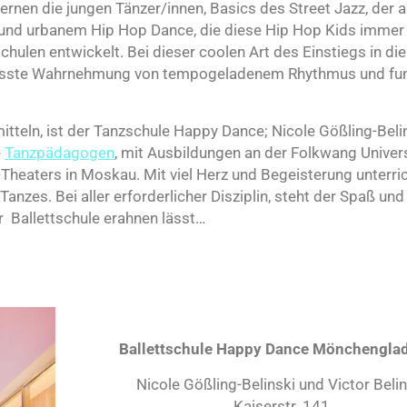
rnen die jungen Tänzer/innen, Basics des Street Jazz, der 
 und urbanem Hip Hop Dance, die diese Hip Hop Kids immer
chulen entwickelt. Bei dieser coolen Art des Einstiegs in die
ewusste Wahrnehmung von tempogeladenem Rhythmus und fu
tteln, ist der Tanzschule Happy Dance; Nicole Gößling-Beli
e
Tanzpädagogen
, mit Ausbildungen an der Folkwang Univers
heaters in Moskau. Mit viel Herz und Begeisterung unterric
anzes. Bei aller erforderlicher Disziplin, steht der Spaß und
r
Ballettschule erahnen lässt…
Ballettschule Happy Dance Mönchengla
Nicole Gößling-Belinski und Victor Belin
Kaiserstr. 141