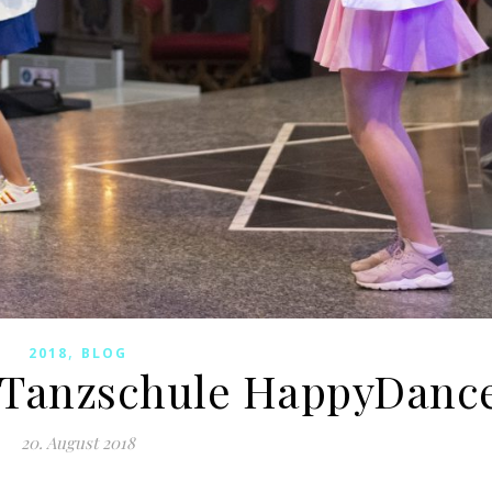
,
2018
BLOG
 Tanzschule HappyDanc
20. August 2018