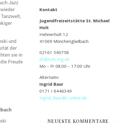
auch Jazz
 wieder
Kontakt
 Tanzwelt,
Jugendfreizeitstätte St. Michael
nkiger
Holt
Hehnerholt 12
nski und
41069 Mönchengladbach
ität der
02161 540758
hten sie in
jfs@holt-mg.de
 die Freude
Mo – Fr 08:00 – 17:00 Uhr
Alternativ:
Ingrid Baur
0171 / 6446349
Ingrid_Baur@t-online.de
dbach
ski
NEUESTE KOMMENTARE