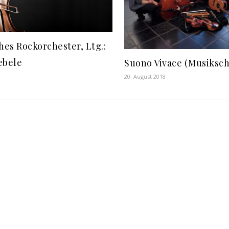
hes Rockorchester, Ltg.:
ebele
Suono Vivace (Musiksc
20. August 2018